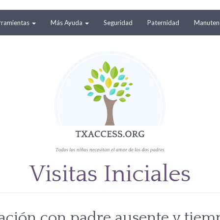
rramientas
Más Ayuda
Seguridad
Paternidad
Manutenc
Visitas Iniciales
ación con padre ausente y tiemp