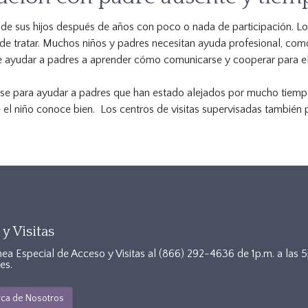
 de sus hijos después de años con poco o nada de participación. L
de tratar. Muchos niños y padres necesitan ayuda profesional, como
de ayudar a padres a aprender cómo comunicarse y cooperar para el 
arse para ayudar a padres que han estado alejados por mucho tiempo
 el niño conoce bien. Los centros de visitas supervisadas también 
y Visitas
nea Especial de Acceso y Visitas al
(866) 292-4636
de 1p.m. a las 
es.
ca de Nosotros