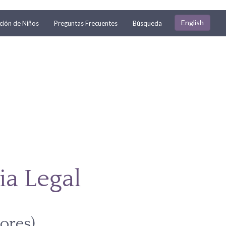
English
ión de Niños
Preguntas Frecuentes
Búsqueda
ia Legal
ores)