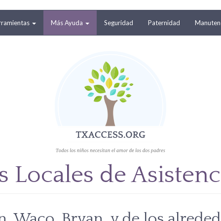
rramientas
Más Ayuda
Seguridad
Paternidad
Manutenc
s Locales de Asistenc
n, Waco, Bryan, y de los alreded