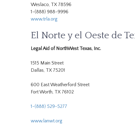
Weslaco, TX 78596
1-(888) 988-9996
www.trla.org
El Norte y el Oeste de Te
Legal Aid of NorthWest Texas, Inc.
1515 Main Street
Dallas, TX 75201
600 East Weatherford Street
Fort Worth, TX 76102
1-(888) 529-5277
www.lanwt.org