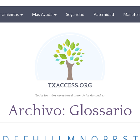
rramientas
Más Ayuda
Seguridad
Paternidad
Manutenc
Archivo: Glossario
D
E
F
H
I
J
L
M
N
O
P
R
S
T