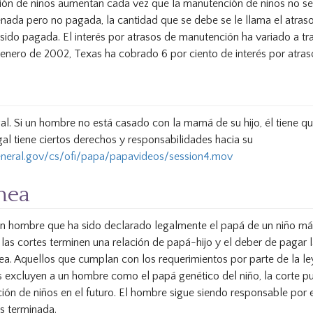
ón de niños aumentan cada vez que la manutención de niños no s
ada pero no pagada, la cantidad que se debe se le llama el atraso.
sido pagada. El interés por atrasos de manutención ha variado a t
 enero de 2002, Texas ha cobrado 6 por ciento de interés por atra
egal. Si un hombre no está casado con la mamá de su hijo, él tiene q
al tiene ciertos derechos y responsabilidades hacia su
eneral.gov/cs/ofi/papa/papavideos/session4.mov
nea
n hombre que ha sido declarado legalmente el papá de un niño más
las cortes terminen una relación de papá-hijo y el deber de pagar
ea. Aquellos que cumplan con los requerimientos por parte de la l
s excluyen a un hombre como el papá genético del niño, la corte pu
ión de niños en el futuro. El hombre sigue siendo responsable por
es terminada.