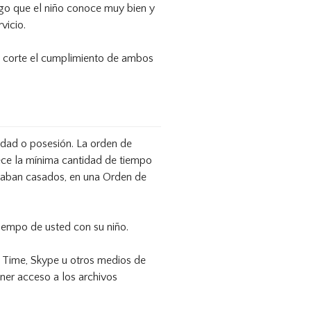
igo que el niño conoce muy bien y
vicio.
la corte el cumplimiento de ambos
nidad o posesión. La orden de
lece la mínima cantidad de tiempo
staban casados, en una Orden de
 tiempo de usted con su niño.
e Time, Skype u otros medios de
ener acceso a los archivos