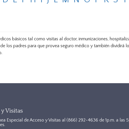
icos básicos tal como visitas al doctor, inmunizaciones, hospitaliz
 de los padres para que provea seguro médico y también dividirá l
o.
y Visitas
nea Especial de Acceso y Visitas al
(866) 292-4636
de 1p.m. a las 
es.