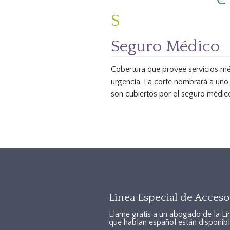
S
Seguro Médico
Cobertura que provee servicios méd
urgencia. La corte nombrará a uno
son cubiertos por el seguro médic
TXAccessFooter2
Línea Especial de Acceso 
Llame gratis a un abogado de la Lí
que hablan español están disponibl