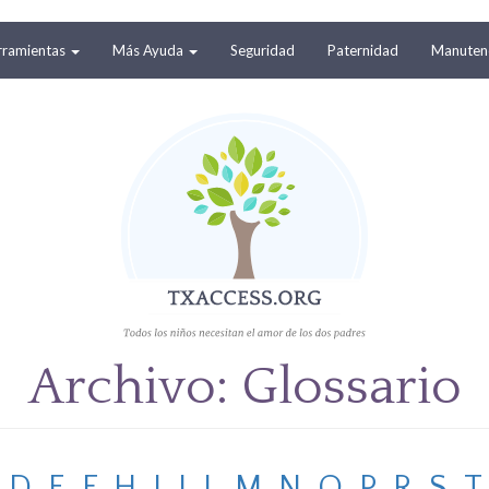
rramientas
Más Ayuda
Seguridad
Paternidad
Manutenc
Archivo: Glossario
D
E
F
H
I
J
L
M
N
O
P
R
S
T