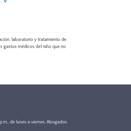
ación, laboratorio y tratamiento de
os gastos médicos del niño que no
5p.m., de lunes a viernes. Abogados