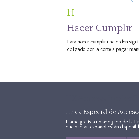
H
Hacer Cumplir
Para
hacer cumplir
una orden signi
obligado por la corte a pagar man
TXAccessFooter2
Línea Especial de Acceso 
Llame gratis a un abogado de la Lí
que hablan español están disponibl