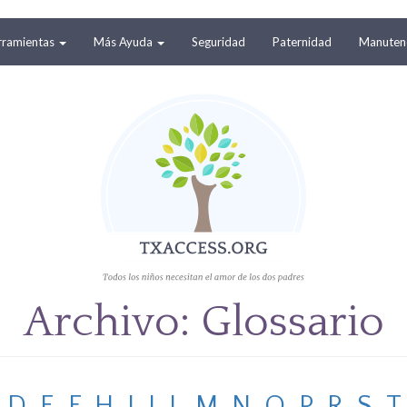
rramientas
Más Ayuda
Seguridad
Paternidad
Manutenc
Archivo: Glossario
D
E
F
H
I
J
L
M
N
O
P
R
S
T