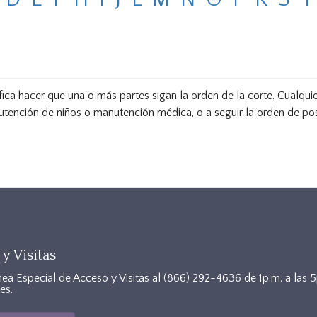
fica hacer que una o más partes sigan la orden de la corte. Cualqui
utención de niños o manutención médica, o a seguir la orden de pos
y Visitas
nea Especial de Acceso y Visitas al
(866) 292-4636
de 1p.m. a las 
es.