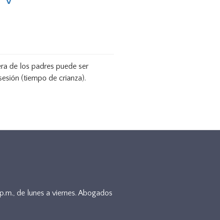
era de los padres puede ser
esión (tiempo de crianza).
5p.m., de lunes a viernes. Abogados