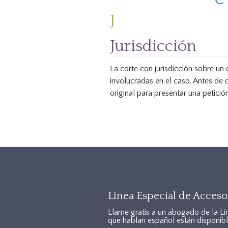
J
Jurisdicción
La corte con jurisdicción sobre un
involucradas en el caso. Antes de q
original para presentar una petición
TXAccessFooter2
Línea Especial de Acceso 
Llame gratis a un abogado de la Lí
que hablan español están disponibl