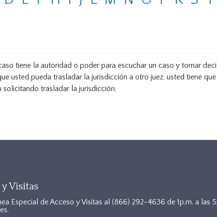
 caso tiene la autoridad o poder para escuchar un caso y tomar dec
ue usted pueda trasladar la jurisdicción a otro juez, usted tiene que
 solicitando trasladar la jurisdicción.
y Visitas
nea Especial de Acceso y Visitas al
(866) 292-4636
de 1p.m. a las 
es.