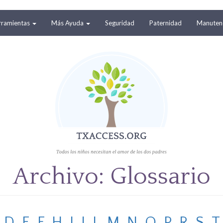
rramientas
Más Ayuda
Seguridad
Paternidad
Manutenc
Archivo: Glossario
D
E
F
H
I
J
L
M
N
O
P
R
S
T